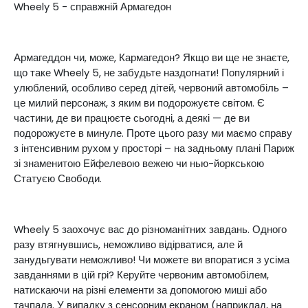
Wheely 5 - справжній Армагедон
Армагеддон чи, може, Кармагедон? Якщо ви ще не знаєте,
що таке Wheely 5, не забудьте наздогнати! Популярний і
улюблений, особливо серед дітей, червоний автомобіль –
це милий персонаж, з яким ви подорожуєте світом. Є
частини, де ви працюєте сьогодні, а деякі — де ви
подорожуєте в минуле. Проте цього разу ми маємо справу
з інтенсивним рухом у просторі – на задньому плані Париж
зі знаменитою Ейфелевою вежею чи нью-йоркською
Статуєю Свободи.
Wheely 5 заохочує вас до різноманітних завдань. Одного
разу втягнувшись, неможливо відірватися, але й
занудьгувати неможливо! Чи можете ви впоратися з усіма
завданнями в цій грі? Керуйте червоним автомобілем,
натискаючи на різні елементи за допомогою миші або
тачпада. У випадку з сенсорним екраном (наприклад, на