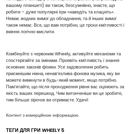
вашому планшеті) ви також, безсумнівно, знаєте, що
робити – дуже популярні ігри «наведіть та клацніть».
Немає жодних вимог до обладнання, та й інших вимог
також немає. Все, що вам потрібно, це трохи кмітливості і
вміння логічно мислити.
Комбінуйте з червоним Wheely, активуйте механізми та
спостерігайте за змінами. Проявіть кмітливість і знання
основних законів фізики. Усе задоволення робить
приємнішим ніжна, ненав’язлива фонова музика, яку ви
можете вимкнути в будь-який момент, якщо потрібно.
Пам’ятайте, що після проходження рівня вас оцінюють за
якість ваших перешкод. Чим витонченіше ви це зробите,
тим більше зірочок ви отримаєте. Удачі!
Контент з комерційною інформацією.
ТЕГИ ДЛЯ ГРИ WHEELY 5